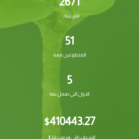
2671
متبرعينا
51
المتطوعين معنا
5
الدول التي نعمل بها
410443.27
$
التبرعات التي قدمت لنا $