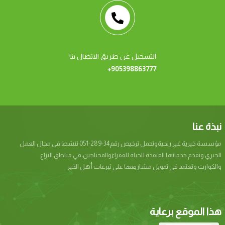
التسجيل عن طريق الاتصال بنا
+905398863777
نبذة عنا
مؤسسة خيرية غير ربحيةوتحمل ترخيص رقم34-289-051 تنشط في مجال العمل
الخيري وتقدم خدماتها المنقذة للحياة للفقراءوالمحتاجين،في مناطق النزاع
والكوارث وتعتمد في تمويل مشاريعها على تبرعات أهل الخير
هذا الموقع برعاية