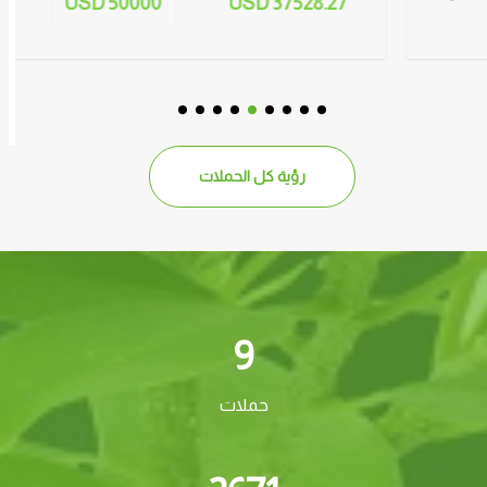
50000 USD
37528.27 USD
رؤية كل الحملات
9
حملات