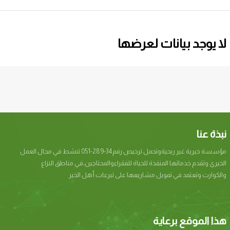
لا يوجد بيانات لعرضها
نبذة عنا
مؤسسة خيرية غير ربحيةوتحمل ترخيص رقم34-289-051 تنشط في مجال العمل
الخيري وتقدم خدماتها المنقذة للحياة للفقراءوالمحتاجين،في مناطق النزاع
والكوارث وتعتمد في تمويل مشاريعها على تبرعات أهل الخير
هذا الموقع برعاية