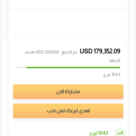
USD
179,352.09
تم الجمع
200000 USD هدف
الحملة
1043 تبرع
مشاركة الان
اهدي تبرعك لمن تحب
1043 تبرع