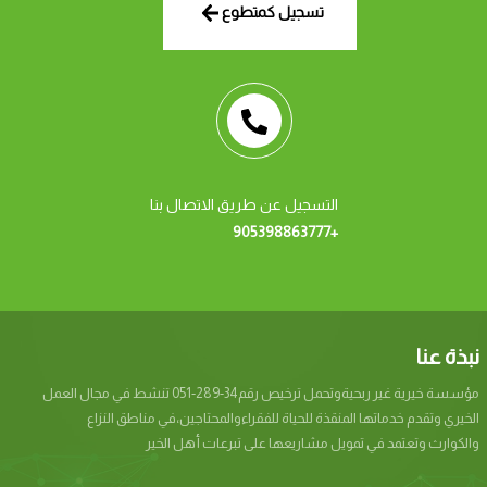
تسجيل كمتطوع
التسجيل عن طريق الاتصال بنا
+905398863777
نبذة عنا
مؤسسة خيرية غير ربحيةوتحمل ترخيص رقم34-289-051 تنشط في مجال العمل
الخيري وتقدم خدماتها المنقذة للحياة للفقراءوالمحتاجين،في مناطق النزاع
والكوارث وتعتمد في تمويل مشاريعها على تبرعات أهل الخير