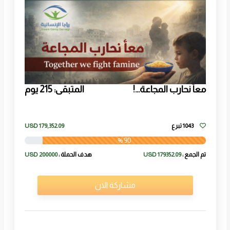
معاً نحارب المجاعة...!
المتبقى:
215 يوم
1043 تبرع
179,352.09
USD
90 %
تم الجمع :
179352.09 USD
هدف الحملة :
200000 USD
مشاركة الان