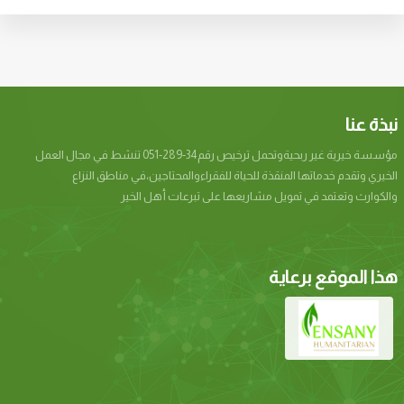
نبذة عنا
مؤسسة خيرية غير ربحيةوتحمل ترخيص رقم34-289-051 تنشط في مجال العمل
الخيري وتقدم خدماتها المنقذة للحياة للفقراءوالمحتاجين،في مناطق النزاع
والكوارث وتعتمد في تمويل مشاريعها على تبرعات أهل الخير
هذا الموقع برعاية